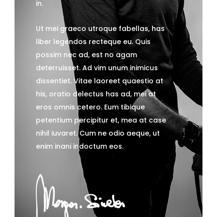
in.
Ut mei graeco utroque fabellas, has
liber legendos recteque eu. Quis
possim nec ad, est no agam
deterruisset. Ad vim unum inimicus
dissentiet. Vitae laoreet quaestio at
his, oratio delectus has ad, mei at
eros omnis cetero. Eum tibique
petentium percipitur et, mea at case
nihil iuvaret. Cum ne odio aeque, ut
enim inani indoctum eos.