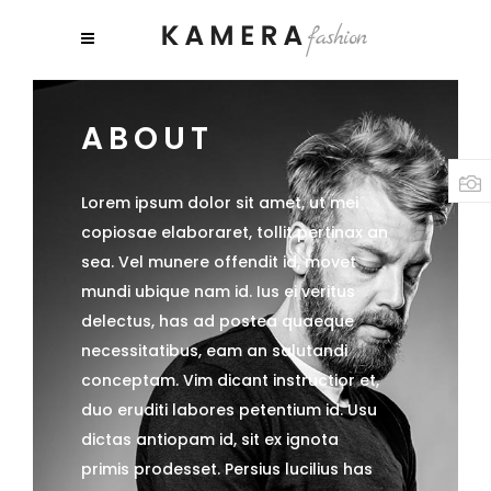
ABOUT
Lorem ipsum dolor sit amet, ut mei
copiosae elaboraret, tollit pertinax an
sea. Vel munere offendit id, movet
mundi ubique nam id. Ius ei veritus
delectus, has ad postea quaeque
necessitatibus, eam an salutandi
conceptam. Vim dicant instructior et,
duo eruditi labores petentium id. Usu
dictas antiopam id, sit ex ignota
primis prodesset. Persius lucilius has