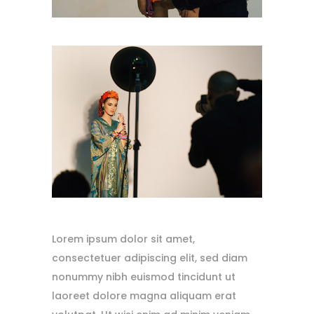
Lorem ipsum dolor sit amet,
consectetuer adipiscing elit, sed diam
nonummy nibh euismod tincidunt ut
laoreet dolore magna aliquam erat