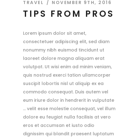
TRAVEL
NOVEMBER 9TH, 2016
TIPS FROM PROS
Lorem ipsum dolor sit amet,
consectetuer adipiscing elit, sed diam
nonummy nibh euismod tincidunt ut
laoreet dolore magna aliquam erat
volutpat. Ut wisi enim ad minim veniam,
quis nostrud exerci tation ullamcorper
suscipit lobortis nisl ut aliquip ex ea
commodo consequat. Duis autem vel
eum iriure dolor in hendrerit in vulputate
… velit esse molestie consequat, vel illum
dolore eu feugiat nulla facilisis at vero
eros et accumsan et iusto odio
dignissim qui blandit praesent luptatum