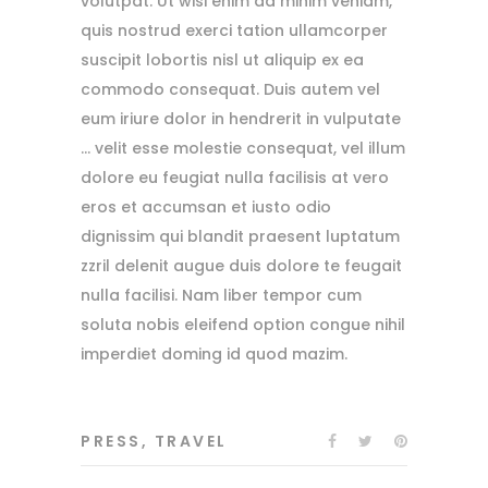
volutpat. Ut wisi enim ad minim veniam,
quis nostrud exerci tation ullamcorper
suscipit lobortis nisl ut aliquip ex ea
commodo consequat. Duis autem vel
eum iriure dolor in hendrerit in vulputate
… velit esse molestie consequat, vel illum
dolore eu feugiat nulla facilisis at vero
eros et accumsan et iusto odio
dignissim qui blandit praesent luptatum
zzril delenit augue duis dolore te feugait
nulla facilisi. Nam liber tempor cum
soluta nobis eleifend option congue nihil
imperdiet doming id quod mazim.
PRESS
,
TRAVEL