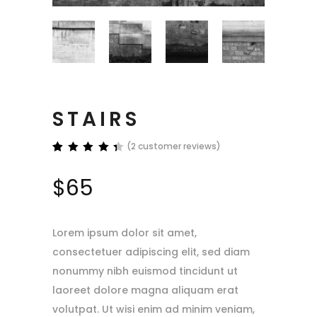
STAIRS
(
2
customer reviews)
Rated
2
4.50
$
65
out of
5
based
on
customer
Lorem ipsum dolor sit amet,
ratings
consectetuer adipiscing elit, sed diam
nonummy nibh euismod tincidunt ut
laoreet dolore magna aliquam erat
volutpat. Ut wisi enim ad minim veniam,