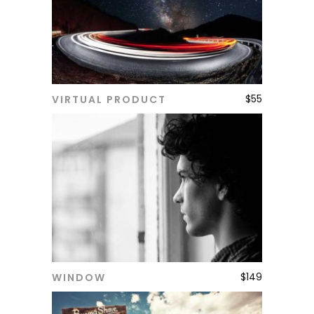
$
55
VIRTUAL PRODUCT
ADD TO CART
$
149
WINDOW
ADD TO CART