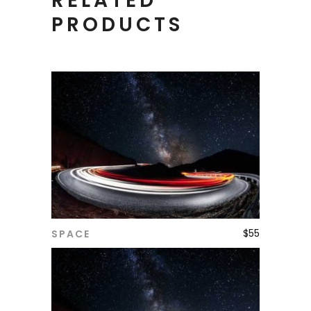
RELATED
PRODUCTS
$
55
SPACE
ADD TO CART