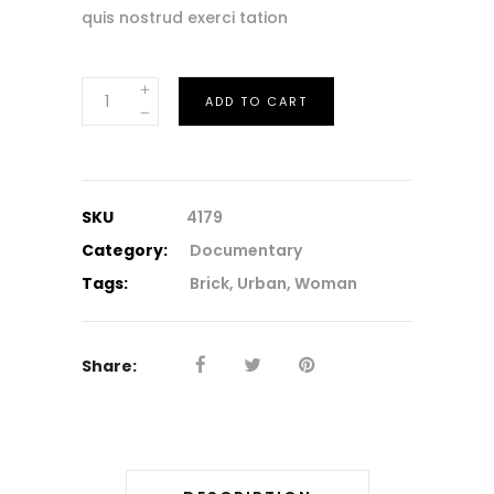
quis nostrud exerci tation
Stairs
ADD TO CART
quantity
SKU
4179
Category:
Documentary
Tags:
Brick
,
Urban
,
Woman
Share: