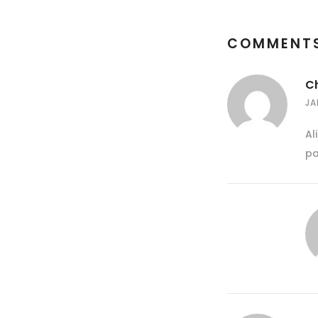
COMMENTS
Ch
JA
Al
pa