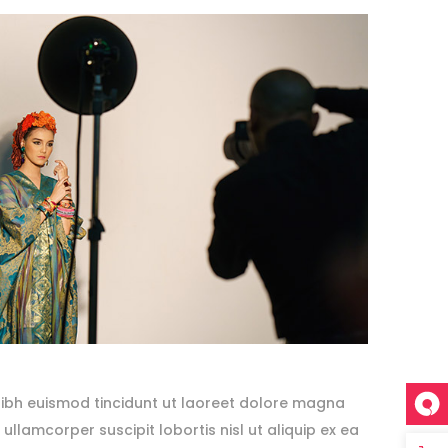
nibh euismod tincidunt ut laoreet dolore magna
ullamcorper suscipit lobortis nisl ut aliquip ex ea