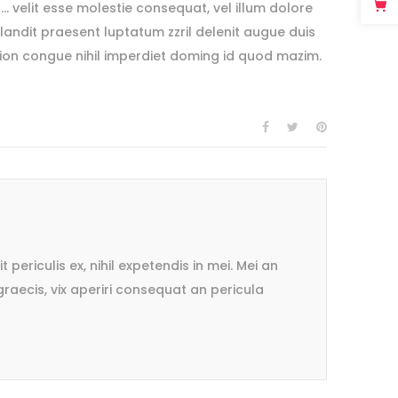
 velit esse molestie consequat, vel illum dolore
blandit praesent luptatum zzril delenit augue duis
ption congue nihil imperdiet doming id quod mazim.
ericulis ex, nihil expetendis in mei. Mei an
l graecis, vix aperiri consequat an pericula