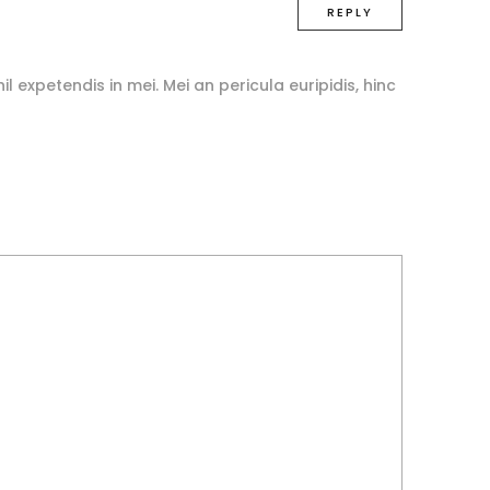
REPLY
l expetendis in mei. Mei an pericula euripidis, hinc