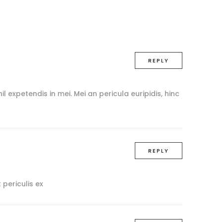
REPLY
l expetendis in mei. Mei an pericula euripidis, hinc
REPLY
periculis ex