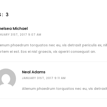
: 3
elsea Michael
NUARY 31ST, 2017 9:07 AM
ienum phaedrum torquatos nec eu, vis detraxit periculis ex, nihi
rtem ei est. Eos ei nisl graecis, vix aperiri consequat an.
Neal Adams
JANUARY 31ST, 2017 9:11 AM
Alienum phaedrum torquatos nec eu, vis detraxit 