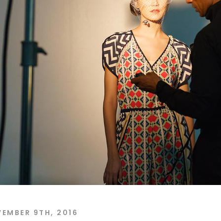
EMBER 9TH, 2016