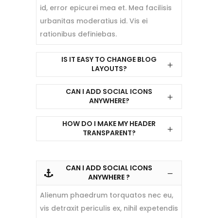
id, error epicurei mea et. Mea facilisis
urbanitas moderatius id. Vis ei
rationibus definiebas.
IS IT EASY TO CHANGE BLOG
LAYOUTS?
CAN I ADD SOCIAL ICONS
ANYWHERE?
HOW DO I MAKE MY HEADER
TRANSPARENT?
CAN I ADD SOCIAL ICONS
ANYWHERE ?
Alienum phaedrum torquatos nec eu,
vis detraxit periculis ex, nihil expetendis