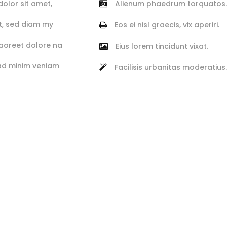
olor sit amet,
Alienum phaedrum torquatos.
it, sed diam my
Eos ei nisl graecis, vix aperiri.
laoreet dolore na
Eius lorem tincidunt vixat.
 ad minim veniam
Facilisis urbanitas moderatius.