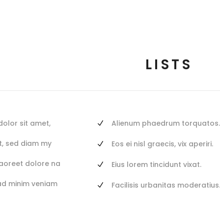
LISTS
olor sit amet,
Alienum phaedrum torquatos.
it, sed diam my
Eos ei nisl graecis, vix aperiri.
laoreet dolore na
Eius lorem tincidunt vixat.
 ad minim veniam
Facilisis urbanitas moderatius