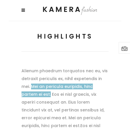
HIGHLIGHTS
Alienum phaedrum torquatos nec eu, vis
detraxit periculis ex, nihil expetendis in
mei.
Mei an pericula euripidis, hinc
partem ei est.
Eos ei nisl graecis, vix
aperiri consequat an. Eius lorem
tincidunt vix at, vel pertinax sensibus id,
error epicurei mea et. Mei an pericula
euripidis, hinc partem ei est.Eos ei nisl