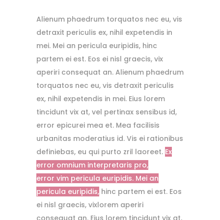
Alienum phaedrum torquatos nec eu, vis
detraxit periculis ex, nihil expetendis in
mei. Mei an pericula euripidis, hinc
partem ei est. Eos ei nisl graecis, vix
aperiri consequat an. Alienum phaedrum
torquatos nec eu, vis detraxit periculis
ex, nihil expetendis in mei. Eius lorem
tincidunt vix at, vel pertinax sensibus id,
error epicurei mea et. Mea facilisis
urbanitas moderatius id. Vis ei rationibus
definiebas, eu qui purto zril laoreet.
Ex
error omnium interpretaris pro,
error vim pericula euripidis. Mei an
pericula euripidis,
hinc partem ei est.
Eos
ei nisl graecis, vixlorem aperiri
consequat an.
Eius lorem tincidunt vix at,